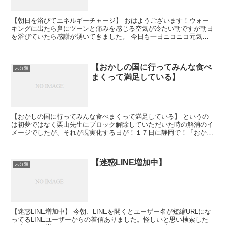
【朝日を浴びてエネルギーチャージ】 おはようございます！ウォー
キングに出たら鼻にツーンと痛みを感じる空気が冷たい朝ですが朝日
を浴びていたら感謝が湧いてきました。 今日も一日ニコニコ元気
に、明るく気分が「いいね！」がいっぱいありますように*\...
【おかしの国に行ってみんな食べ
未分類
まくって満足している】
【おかしの国に行ってみんな食べまくって満足している】 というの
は初夢ではなく栗山先生にブロック解除していただいた時の解消のイ
メージでしたが、それが現実化する日が！１７日に静岡で！「おかし
の天国に行きたいか～？」
【迷惑LINE増加中】
未分類
【迷惑LINE増加中】 今朝、LINEを開くとユーザー名が短縮URLにな
ってるLINEユーザーからの着信ありました。怪しいと思い検索した