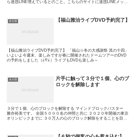
ら迷惑LINE増えているとのこと。こちらのサイトに迷惑LINEメッセ
ージの特徴や注意点など出ていました。...
【福山雅治ライブDVD予約完了】
未分類
【福山雅治ライブDVD予約完了】 「福山☆冬の大感謝祭 其の十四」
いよいよ今週末、楽しみですが春に開催されたドームツアーのDVD
の予約をしました（≧∇≦）ライブもDVDも楽しみ～
片手に触って３分で１個、心のブ
未分類
ロックを解除します
３分で１個、心のブロックを解除する マインドブロックバスター
勝亦裕美です。 全国５０００名の仲間と共に ２０２０年開催の東京
オリンピックまでに ３０万人の心のブロック解除をすることを目標
に活動しております。 心のブロック解除をして ご自分...
【６秒で個客の心を惹き込む】