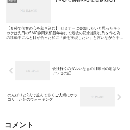
未分類
【６秒で個客の心を惹き込む】 セミナーに参加したいと思ったキッ
カケは先日のSMC静岡東部新年会にて最後の記念撮影に列を作る為
の移動中にふと目が合った私に「夢を実現したい」と言いながら手を
差し出された 田原 のり子さんに私が惹き込まれました！...
会社行くのダルいなぁの月曜日の朝はシ
アワセの証
のんびりと2人で並んで歩くご夫婦にホッ
コリした朝のウォーキング
コメント