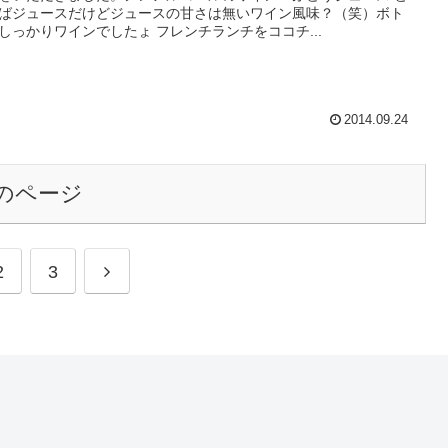
ばジュースだけどジュースの甘さは無いワイン風味？（笑）ボト
しっかりワインでしたょ フレンチランチをココチ...
2014.09.24
のページ
次
2
3
へ