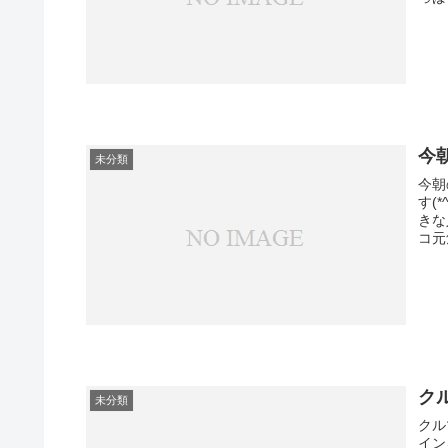
今
未分類
今朝
す(
きな
コ元
ク
未分類
クル
イン