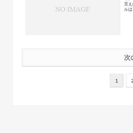
言え
ルは
次
1