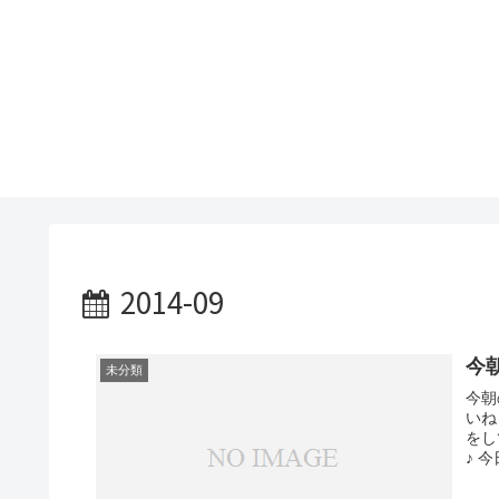
2014-09
今
未分類
今朝
いね
をして
♪ 