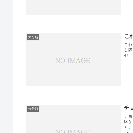
こ
未分類
これ
し隣
セ」
チ
未分類
チョ
家か
す。
っぱ