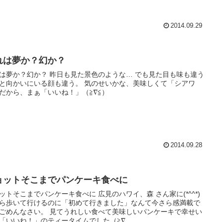
2014.09.29
れは夢か？幻か？
は夢か？幻か？ 昨日も見た景色のような… でも見た目も味も違う
と向かいにいる顔も違う。 気のせいかな、美味しくて「シアワ
だから、まぁ「いいね！」（≧∇≦）
2014.09.28
ョットそこまでパンケーキ食べに
ットそこまでパンケーキ食べに 広見のハワイ、森 さん家に(*^^*)
ら歩いて行けるのに「初めて行きました」なんて今さら感満載で
ごめんなさい。 見てうれしい食べて美味しいパンケーキで幸せい
「いいね！」のティータイムでした（≧∇...